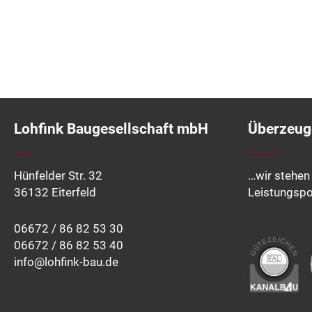
Lohfink Baugesellschaft mbH
Überzeuge
Hünfelder Str. 32
…wir stehen 
36132 Eiterfeld
Leistungspo
06672 / 86 82 53 30
06672 / 86 82 53 40
info@lohfink-bau.de