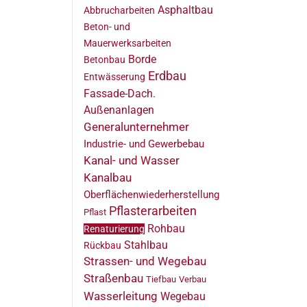
Asphaltbau
Abbrucharbeiten
Beton- und
Mauerwerksarbeiten
Borde
Betonbau
Erdbau
Entwässerung
Fassade-Dach.
Außenanlagen
Generalunternehmer
Industrie- und Gewerbebau
Kanal- und Wasser
Kanalbau
Oberflächenwiederherstellung
Pflasterarbeiten
Pflast
Rohbau
Renaturierung
Stahlbau
Rückbau
Strassen- und Wegebau
Straßenbau
Tiefbau
Verbau
Wasserleitung
Wegebau