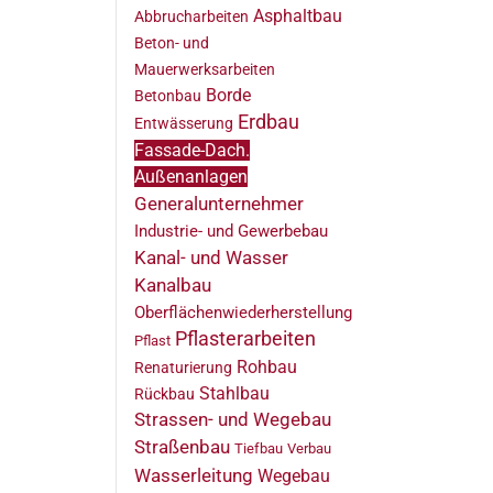
Asphaltbau
Abbrucharbeiten
Beton- und
Mauerwerksarbeiten
Borde
Betonbau
Erdbau
Entwässerung
Fassade-Dach.
Außenanlagen
Generalunternehmer
Industrie- und Gewerbebau
Kanal- und Wasser
Kanalbau
Oberflächenwiederherstellung
Pflasterarbeiten
Pflast
Rohbau
Renaturierung
Stahlbau
Rückbau
Strassen- und Wegebau
Straßenbau
Tiefbau
Verbau
Wasserleitung
Wegebau