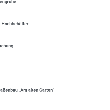
engrube
 Hochbehälter
machung
traßenbau „Am alten Garten“