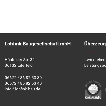
Lohfink Baugesellschaft mbH
Überzeuge
Hünfelder Str. 32
…wir stehen 
36132 Eiterfeld
Leistungspo
06672 / 86 82 53 30
06672 / 86 82 53 40
info@lohfink-bau.de