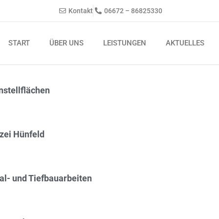
Kontakt
06672 – 86825330
START
ÜBER UNS
LEISTUNGEN
AKTUELLES
stellflächen
Seite
Seite
zei Hünfeld
al- und Tiefbauarbeiten