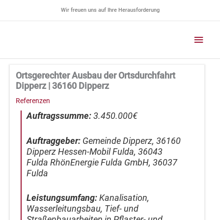
Zum
Wir freuen uns auf Ihre Herausforderung
Inhalt
springen
Haup
Ortsgerechter Ausbau der Ortsdurchfahrt
Dipperz | 36160 Dipperz
Referenzen
Auftragssumme:
3.450.000€
Auftraggeber:
Gemeinde Dipperz, 36160
Dipperz Hessen-Mobil Fulda, 36043
Fulda RhönEnergie Fulda GmbH, 36037
Fulda
Leistungsumfang:
Kanalisation,
Wasserleitungsbau, Tief- und
Straßenbauarbeiten in Pflaster- und