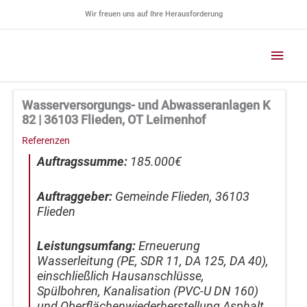
Zum
Wir freuen uns auf Ihre Herausforderung
Inhalt
springen
Haup
Wasserversorgungs- und Abwasseranlagen K
82 | 36103 Flieden, OT Leimenhof
Referenzen
Auftragssumme:
185.000€
Auftraggeber:
Gemeinde Flieden, 36103
Flieden
Leistungsumfang:
Erneuerung
Wasserleitung (PE, SDR 11, DA 125, DA 40),
einschließlich Hausanschlüsse,
Spülbohren, Kanalisation (PVC-U DN 160)
und Oberflächenwiederherstellung Asphalt