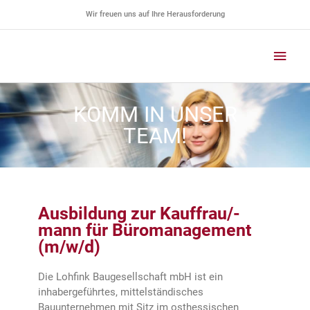
Zum
Wir freuen uns auf Ihre Herausforderung
Inhalt
springen
Haup
KOMM IN UNSER
TEAM!
Ausbildung zur Kauffrau/-
mann für Büromanagement
(m/w/d)
Die Lohfink Baugesellschaft mbH ist ein
inhabergeführtes, mittelständisches
Bauunternehmen mit Sitz im osthessischen